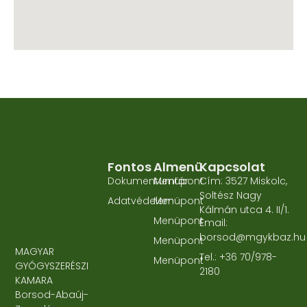
Fontos
Almenü
Kapcsolat
Dokumentumtár
Menüpont
Cím: 3527 Miskolc,
Soltész Nagy
Adatvédelem
Menüpont
Kálmán utca 4. II/1.
Menüpont
Email:
borsod@mgykbaz.hu
Menüpont
MAGYAR
Tel.: +36 70/978-
Menüpont
GYÓGYSZERÉSZI
2180
KAMARA
Borsod-Abaúj-