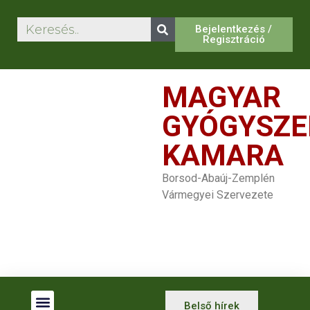
Bejelentkezés /
Regisztráció
MAGYAR
GYÓGYSZE
KAMARA
Borsod-Abaúj-Zemplén
Vármegyei Szervezete
Belső hírek
Betegjogi Képviselők
Gyógyszertár Kereső