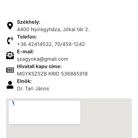
Székhely:
4400 Nyíregyháza, Jókai tér 2.
Telefon:
+36 42414532, 70/459-1242
E-mail:
szagyoka@gmail.com
Hivatali kapu címe:
MGYKSZSZB KRID 536885918
Elnök:
Dr. Tari János