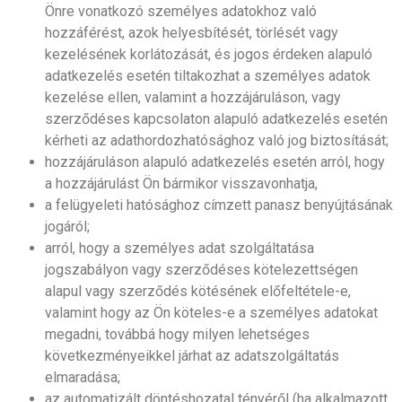
Önre vonatkozó személyes adatokhoz való
hozzáférést, azok helyesbítését, törlését vagy
kezelésének korlátozását, és jogos érdeken alapuló
adatkezelés esetén tiltakozhat a személyes adatok
kezelése ellen, valamint a hozzájáruláson, vagy
szerződéses kapcsolaton alapuló adatkezelés esetén
kérheti az adathordozhatósághoz való jog biztosítását;
hozzájáruláson alapuló adatkezelés esetén arról, hogy
a hozzájárulást Ön bármikor visszavonhatja,
a felügyeleti hatósághoz címzett panasz benyújtásának
jogáról;
arról, hogy a személyes adat szolgáltatása
jogszabályon vagy szerződéses kötelezettségen
alapul vagy szerződés kötésének előfeltétele-e,
valamint hogy az Ön köteles-e a személyes adatokat
megadni, továbbá hogy milyen lehetséges
következményeikkel járhat az adatszolgáltatás
elmaradása;
az automatizált döntéshozatal tényéről (ha alkalmazott