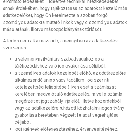
elvárható lépéseket – ideértve technikai intézkedéseket –
annak érdekében, hogy tájékoztassa az adatokat kezelő más
adatkezelőket, hogy Ön kérelmezte a szóban forgó
személyes adatokra mutató linkek vagy e személyes adatok
másolatának, illetve másodpéldányának törlését.
A törlés nem alkalmazandó, amennyiben az adatkezelés
szükséges:
a véleménynyilvánítás szabadságához és a
tájékozódáshoz való jog gyakorlása céljából;
a személyes adatok kezelését előíró, az adatkezelőre
alkalmazandó uniós vagy tagállami jog szerinti
kötelezettség teljesítése (ilyen eset a számlázás
keretében megvalósuló adatkezelés, mivel a számla
megőrzését jogszabály írja elő), illetve közérdekből
vagy az adatkezelőre ruházott közhatalmi jogosítvány
gyakorlása keretében végzett feladat végrehajtása
céljából;
jogi igények előterjesztéséhez, érvényesítéséhez,