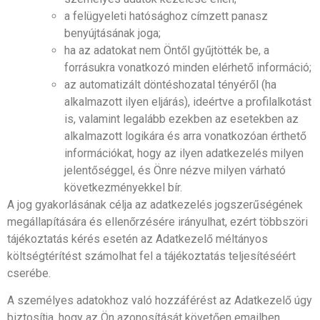
a felügyeleti hatósághoz címzett panasz
benyújtásának joga;
ha az adatokat nem Öntől gyűjtötték be, a
forrásukra vonatkozó minden elérhető információ;
az automatizált döntéshozatal tényéről (ha
alkalmazott ilyen eljárás), ideértve a profilalkotást
is, valamint legalább ezekben az esetekben az
alkalmazott logikára és arra vonatkozóan érthető
információkat, hogy az ilyen adatkezelés milyen
jelentőséggel, és Önre nézve milyen várható
következményekkel bír.
A jog gyakorlásának célja az adatkezelés jogszerűségének
megállapítására és ellenőrzésére irányulhat, ezért többszöri
tájékoztatás kérés esetén az Adatkezelő méltányos
költségtérítést számolhat fel a tájékoztatás teljesítéséért
cserébe.
A személyes adatokhoz való hozzáférést az Adatkezelő úgy
biztosítja, hogy az Ön azonosítását követően emailben