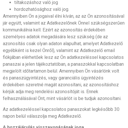
tiltakozáshoz való jog
hordozhatósághoz való jog.
Amennyiben Ön a jogaival élni kíván, az az Ön azonosításával
jár együtt, valamint az Adatkezelőnek Önnel szükségszerűen
kommunikálnia kell. Ezért az azonosítás érdekében
személyes adatok megadására lesz szükség (de az
azonosítás csak olyan adaton alapulhat, amelyet Adatkezelő
egyébként is kezel Önről), valamint az Adatkezelő email
fiókjában elérhetőek lesz az Ön adatkezeléssel kapcsolatos
panaszai a jelen tájékoztatóban, a panaszokkal kapcsolatban
megjelölt időtartamon belül. Amennyiben Ön vásárlónk volt
és panaszügyintézés, vagy garanciális ügyintézés
érdekében szeretné magát azonosítani, az azonosításhoz
kérjük adja meg rendelési azonosítóját is. Ennek
felhasználásával Önt, mint vásárlót is be tudjuk azonosítani.
Az adatkezeléssel kapcsolatos panaszokat legkésőbb 30
napon belül válaszolja meg Adatkezelő.
A hozzájárulás visszavonásának joga