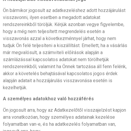
Ön bármikor jogosult az adatkezeléshez adott hozzájárulást
visszavonni, ilyen esetben a megadott adatokat
rendszereinkből töröljük. Kérjük azonban vegye figyelembe,
hogy a még nem teljesített megrendelés esetén a
visszavonás azzal a következménnyel járhat, hogy nem
tudjuk Ön felé teljesíteni a kiszállítást. Emellett, ha a vásárlás
már megvalósult, a számviteli előírások alapján a
számlázással kapcsolatos adatokat nem törölhetjük
rendszereinkből, valamint ha Önnek tartozása áll fenn felénk,
akkor a követelés behajtásával kapcsolatos jogos érdek
alapján adatait a hozzájárulás visszavonása esetén is
kezelhetjük.
A személyes adatokhoz való hozzáférés
Ön jogosult arra, hogy az Adatkezelőtől visszajelzést kapjon
arra vonatkozóan, hogy személyes adatainak kezelése
folyamatban van-e, és ha adatkezelés folyamatban van,