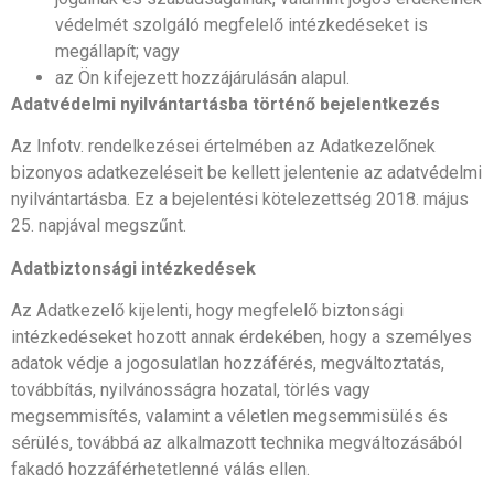
védelmét szolgáló megfelelő intézkedéseket is
megállapít; vagy
az Ön kifejezett hozzájárulásán alapul.
Adatvédelmi nyilvántartásba történő bejelentkezés
Az Infotv. rendelkezései értelmében az Adatkezelőnek
bizonyos adatkezeléseit be kellett jelentenie az adatvédelmi
nyilvántartásba. Ez a bejelentési kötelezettség 2018. május
25. napjával megszűnt.
Adatbiztonsági intézkedések
Az Adatkezelő kijelenti, hogy megfelelő biztonsági
intézkedéseket hozott annak érdekében, hogy a személyes
adatok védje a jogosulatlan hozzáférés, megváltoztatás,
továbbítás, nyilvánosságra hozatal, törlés vagy
megsemmisítés, valamint a véletlen megsemmisülés és
sérülés, továbbá az alkalmazott technika megváltozásából
fakadó hozzáférhetetlenné válás ellen.