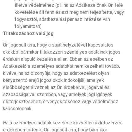
illetve védelméhez (pl.: ha az Adatkezelőnek Ön felé
követelése áll fenn és azt még nem teljesítette, vagy
fogyasztói, adatkezelési panasz intézése van
folyamatban).
Tiltakozáshoz való jog
Ön jogosult arra, hogy a saját helyzetével kapcsolatos
okokból bármikor tiltakozzon személyes adatainak jogos
érdeken alapuló kezelése ellen. Ebben az esetben az
Adatkezelő a személyes adatokat nem kezelheti tovább,
kivéve, ha az bizonyítja, hogy az adatkezelést olyan
kényszerítő erejű jogos okok indokolják, amelyek
elsőbbséget élveznek az Ön érdekeivel, jogaival és
szabadságaival szemben, vagy amelyek jogi igények
előterjesztéséhez, érvényesítéséhez vagy védelméhez
kapcsolódnak.
Ha a személyes adatok kezelése közvetlen üzletszerzés
érdekében történik, Ön jogosult arra, hogy bármikor