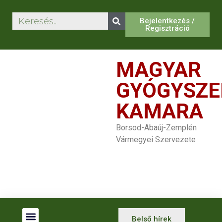
Bejelentkezés /
Regisztráció
MAGYAR
GYÓGYSZE
KAMARA
Borsod-Abaúj-Zemplén
Vármegyei Szervezete
Belső hírek
Betegjogi Képviselők
Gyógyszertár Kereső