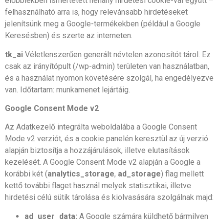
előbbiekben ismertetett néhány hirdetési cookie-val együtt –
felhasználható arra is, hogy relevánsabb hirdetéseket
jelenítsünk meg a Google-termékekben (például a Google
Keresésben) és szerte az interneten.
tk_ai
Véletlenszerűen generált névtelen azonosítót tárol. Ez
csak az irányítópult (/wp-admin) területen van használatban,
és a használat nyomon követésére szolgál, ha engedélyezve
van. Időtartam: munkamenet lejártáig.
Google Consent Mode v2
Az Adatkezelő integrálta weboldalába a Google Consent
Mode v2 verziót, és a cookie panelén keresztül az új verzió
alapján biztosítja a hozzájárulások, illetve elutasítások
kezelését. A Google Consent Mode v2 alapján a Google a
korábbi két (
analytics_storage
,
ad_storage
) flag mellett
kettő további flaget használ melyek statisztikai, illetve
hirdetési célú sütik tárolása és kiolvasására szolgálnak majd:
ad_user_data:
A Google számára küldhető bármilyen