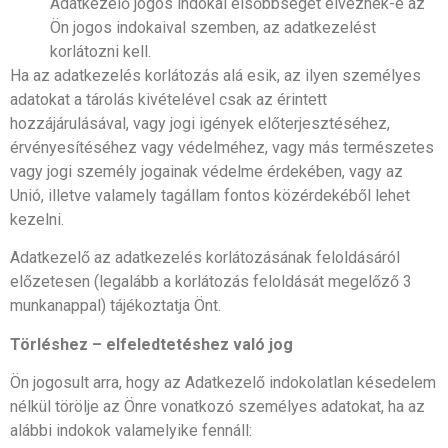
Adatkezelő jogos indokai elsőbbséget élveznek-e az
Ön jogos indokaival szemben, az adatkezelést
korlátozni kell.
Ha az adatkezelés korlátozás alá esik, az ilyen személyes
adatokat a tárolás kivételével csak az érintett
hozzájárulásával, vagy jogi igények előterjesztéséhez,
érvényesítéséhez vagy védelméhez, vagy más természetes
vagy jogi személy jogainak védelme érdekében, vagy az
Unió, illetve valamely tagállam fontos közérdekéből lehet
kezelni.
Adatkezelő az adatkezelés korlátozásának feloldásáról
előzetesen (legalább a korlátozás feloldását megelőző 3
munkanappal) tájékoztatja Önt.
Törléshez – elfeledtetéshez való jog
Ön jogosult arra, hogy az Adatkezelő indokolatlan késedelem
nélkül törölje az Önre vonatkozó személyes adatokat, ha az
alábbi indokok valamelyike fennáll: