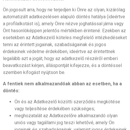
Ön jogosult arra, hogy ne terjedjen ki Önre az olyan, kizárólag
automatizált adatkezelésen alapuló döntés hatálya (ideértve
a profilalkotást is), amely Önre nézve joghatással járna vagy
Önt hasonlóképpen jelentős mértékben érintené. Ezekben az
esetekben az Adatkezelő köteles megfelelő intézkedéseket
tenni az érintett jogainak, szabadságainak és jogos
érdekeinek védelme érdekében, ideértve az érintettnek
legalább azt a jogát, hogy az adatkezelő részéről emberi
beavatkozást kérjen, álláspontját kifejezze, és a döntéssel
szemben kifogást nyújtson be.
A fentiek nem alkalmazandóak abban az esetben, ha a
döntés:
Ön és az Adatkezelő közötti szerződés megkötése
vagy teljesítése érdekében szükséges;
meghozatalát az Adatkezelőre alkalmazandó olyan
uniós vagy tagállami jog teszi lehetővé, amely Ön
jogainak és szabadságainak, valamint jogos érdekeinek