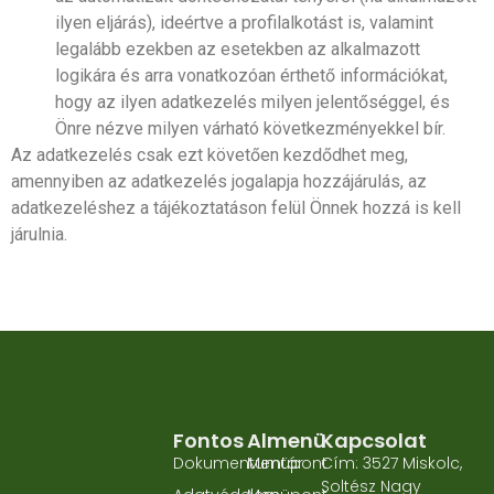
ilyen eljárás), ideértve a profilalkotást is, valamint
legalább ezekben az esetekben az alkalmazott
logikára és arra vonatkozóan érthető információkat,
hogy az ilyen adatkezelés milyen jelentőséggel, és
Önre nézve milyen várható következményekkel bír.
Az adatkezelés csak ezt követően kezdődhet meg,
amennyiben az adatkezelés jogalapja hozzájárulás, az
adatkezeléshez a tájékoztatáson felül Önnek hozzá is kell
járulnia.
Fontos
Almenü
Kapcsolat
Dokumentumtár
Menüpont
Cím: 3527 Miskolc,
Soltész Nagy