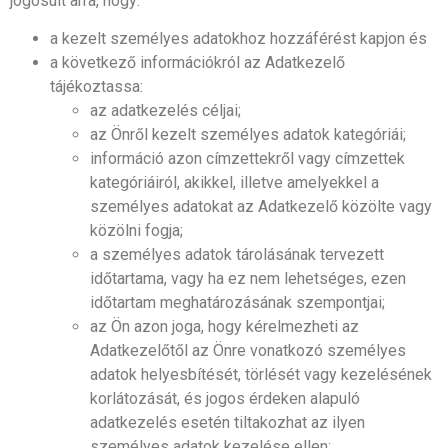
jogosult arra, hogy:
a kezelt személyes adatokhoz hozzáférést kapjon és
a következő információkról az Adatkezelő
tájékoztassa:
az adatkezelés céljai;
az Önről kezelt személyes adatok kategóriái;
információ azon címzettekről vagy címzettek
kategóriáiról, akikkel, illetve amelyekkel a
személyes adatokat az Adatkezelő közölte vagy
közölni fogja;
a személyes adatok tárolásának tervezett
időtartama, vagy ha ez nem lehetséges, ezen
időtartam meghatározásának szempontjai;
az Ön azon joga, hogy kérelmezheti az
Adatkezelőtől az Önre vonatkozó személyes
adatok helyesbítését, törlését vagy kezelésének
korlátozását, és jogos érdeken alapuló
adatkezelés esetén tiltakozhat az ilyen
személyes adatok kezelése ellen;