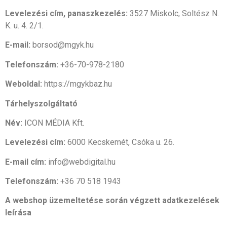
Levelezési cím, panaszkezelés:
3527 Miskolc, Soltész N.
K. u. 4. 2/1.
E-mail:
borsod@mgyk.hu
Telefonszám:
+36-70-978-2180
Weboldal:
https://mgykbaz.hu
Tárhelyszolgáltató
Név:
ICON MÉDIA Kft.
Levelezési cím:
6000 Kecskemét, Csóka u. 26.
E-mail cím:
info@webdigital.hu
Telefonszám:
+36 70 518 1943
A webshop üzemeltetése során végzett adatkezelések
leírása