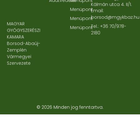
Adatvédelem
Menüpont
Kálmán utca 4. II/1.
Menüpont
Email:
borsod@mgykbaz.hu
Menüpont
MAGYAR
Tel.: +36 70/978-
Menüpont
GYÓGYSZERÉSZI
2180
KAMARA
Borsod-Abaúj-
Zemplén
Vármegyei
Szervezete
© 2026 Minden jog fenntartva.