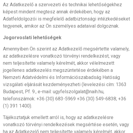
Az Adatkezelő a szervezeti és technikai lehetőségekhez
képest mindent megtesz annak érdekében, hogy az
Adatfeldolgozói is megfelelő adatbiztonsági intézkedéseket
tegyenek, amikor az Ön személyes adataival dolgoznak.
Jogorvoslati lehetőségek
Amennyiben Ön szerint az Adatkezelő megsértette valamely,
az adatkezelésre vonatkozó törvényi rendelkezést, vagy
nem teljesítette valamely kérelmét, akkor vélelmezett
jogellenes adatkezelés megszüntetése érdekében a
Nemzeti Adatvédelmi és Információszabadság Hatóság
vizsgálati eljárását kezdeményezheti (levelezési cím: 1363
Budapest, Pf. 9., e-mail: ugyfelszolgalat@naih.hu,
telefonszámok: +36 (30) 683-5969 +36 (30) 549-6838; +36
(1) 391 1400).
Tájékoztatjuk emellett arról is, hogy az adatkezelésre
vonatkozó törvényi rendelkezések megsértése esetén, vagy
ha az Adatkezelő nem teljesítette valamely kérelmét, akkor