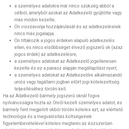
a személyes adatokra már nincs szükség abból a
célból, amelyből azokat az Adatkezelő gyűjtötte vagy
más módon kezelte;
Ön visszavonja hozzájárulását és az adatkezelésnek
nincs más jogalapja;
Ön tiltakozik a jogos érdeken alapuló adatkezelés
ellen, és nincs elsőbbséget élvező jogszerű ok (azaz
jogos érdek) az adatkezelésre,
a személyes adatokat az Adatkezelő jogellenesen
kezelte és ez a panasz alapján megállapítást nyert,
a személyes adatokat az Adatkezelőre alkalmazandó
uniós vagy tagállami jogban előírt jogi kötelezettség
teljesítéséhez törölni kell.
Ha az Adatkezelő bármely jogszerű oknál fogva
nyilvánosságra hozta az Önről kezelt személyes adatot, és
bármely fent megjelölt okból törölni köteles azt, az elérhető
technológia és a megvalósítás költségeinek
figyelembevételével köteles megtenni az észszerűen