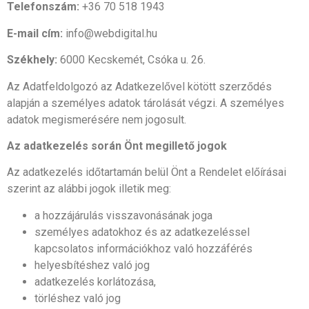
Telefonszám:
+36 70 518 1943
E-mail cím:
info@webdigital.hu
Székhely:
6000 Kecskemét, Csóka u. 26.
Az Adatfeldolgozó az Adatkezelővel kötött szerződés
alapján a személyes adatok tárolását végzi. A személyes
adatok megismerésére nem jogosult.
Az adatkezelés során Önt megillető jogok
Az adatkezelés időtartamán belül Önt a Rendelet előírásai
szerint az alábbi jogok illetik meg:
a hozzájárulás visszavonásának joga
személyes adatokhoz és az adatkezeléssel
kapcsolatos információkhoz való hozzáférés
helyesbítéshez való jog
adatkezelés korlátozása,
törléshez való jog