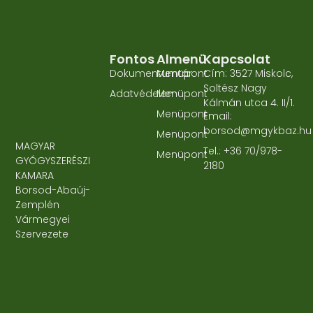
Fontos
Almenü
Kapcsolat
Dokumentumtár
Menüpont
Cím: 3527 Miskolc,
Soltész Nagy
Adatvédelem
Menüpont
Kálmán utca 4. II/1.
Menüpont
Email:
borsod@mgykbaz.hu
Menüpont
MAGYAR
Tel.: +36 70/978-
Menüpont
GYÓGYSZERÉSZI
2180
KAMARA
Borsod-Abaúj-
Zemplén
Vármegyei
Szervezete