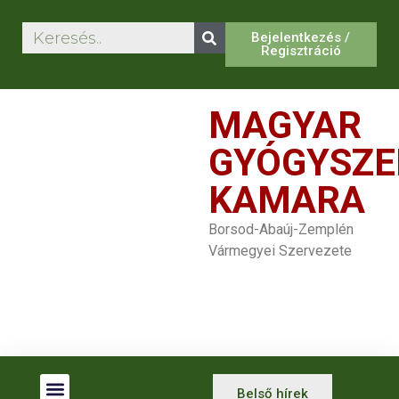
Bejelentkezés /
Regisztráció
MAGYAR
GYÓGYSZE
KAMARA
Borsod-Abaúj-Zemplén
Vármegyei Szervezete
Belső hírek
Betegjogi Képviselők
Gyógyszertár Kereső