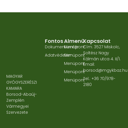
Fontos
Almenü
Kapcsolat
Dokumentumtár
Menüpont
Cím: 3527 Miskolc,
Soltész Nagy
Adatvédelem
Menüpont
Kálmán utca 4. II/1.
Menüpont
Email:
borsod@mgykbaz.hu
Menüpont
MAGYAR
Tel.: +36 70/978-
Menüpont
GYÓGYSZERÉSZI
2180
KAMARA
Borsod-Abaúj-
Zemplén
Vármegyei
Szervezete