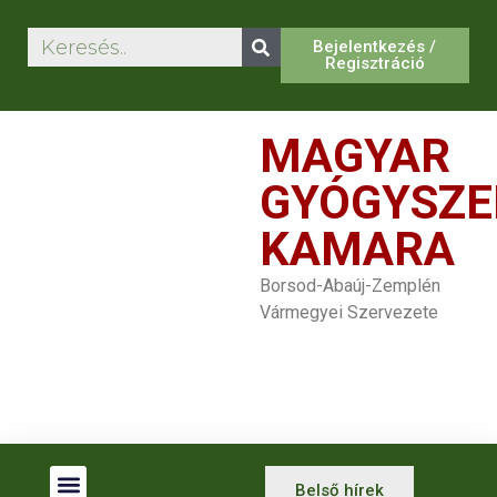
Bejelentkezés /
Regisztráció
MAGYAR
GYÓGYSZE
KAMARA
Borsod-Abaúj-Zemplén
Vármegyei Szervezete
Belső hírek
Betegjogi Képviselők
Gyógyszertár Kereső