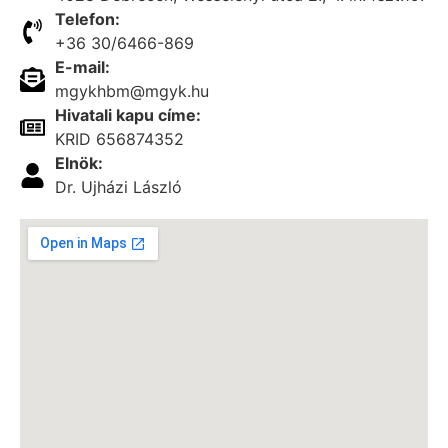
Telefon:
+36 30/6466-869
E-mail:
mgykhbm@mgyk.hu
Hivatali kapu címe:
KRID 656874352
Elnök:
Dr. Ujházi László