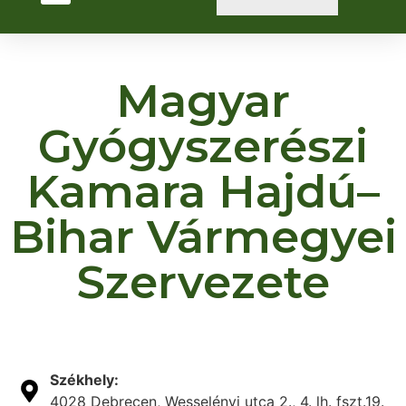
Magyar
Gyógyszerészi
Kamara Hajdú–
Bihar Vármegyei
Szervezete
Székhely:
4028 Debrecen, Wesselényi utca 2., 4. lh. fszt.19.