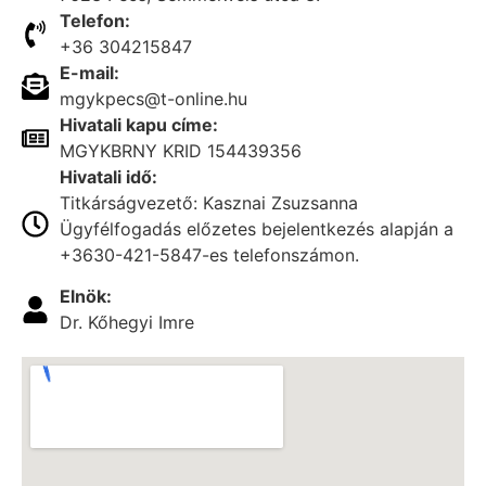
Telefon:
+36 304215847
E-mail:
mgykpecs@t-online.hu
Hivatali kapu címe:
MGYKBRNY KRID 154439356
Hivatali idő:
Titkárságvezető: Kasznai Zsuzsanna
Ügyfélfogadás előzetes bejelentkezés alapján a
+3630-421-5847-es telefonszámon.
Elnök:
Dr. Kőhegyi Imre