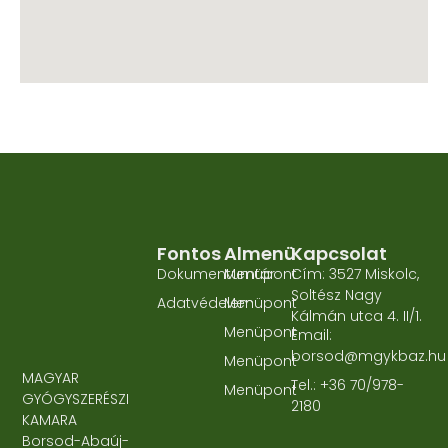
Fontos
Almenü
Kapcsolat
Dokumentumtár
Menüpont
Cím: 3527 Miskolc,
Soltész Nagy
Adatvédelem
Menüpont
Kálmán utca 4. II/1.
Menüpont
Email:
borsod@mgykbaz.hu
Menüpont
MAGYAR
Tel.: +36 70/978-
Menüpont
GYÓGYSZERÉSZI
2180
KAMARA
Borsod-Abaúj-