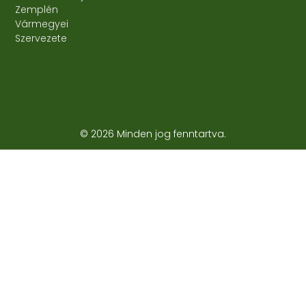
Zemplén
Vármegyei
Szervezete
© 2026 Minden jog fenntartva.