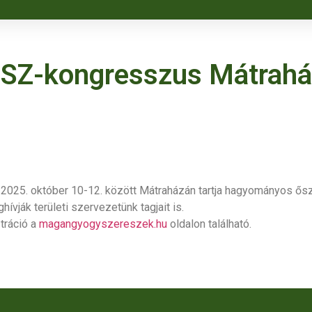
SZ-kongresszus Mátrahá
025. október 10-12. között Mátraházán tartja hagyományos ős
vják területi szervezetünk tagjait is.
tráció a
magangyogyszereszek.hu
oldalon található.