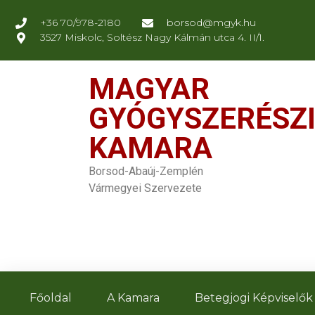
+36 70/978-2180
borsod@mgyk.hu
3527 Miskolc, Soltész Nagy Kálmán utca 4. II/1.
MAGYAR
GYÓGYSZERÉSZ
KAMARA
Borsod-Abaúj-Zemplén
Vármegyei Szervezete
Főoldal
A Kamara
Betegjogi Képviselők