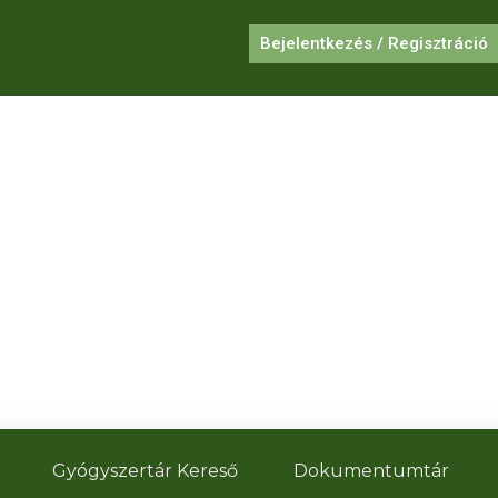
Bejelentkezés / Regisztráció
I
Gyógyszertár Kereső
Dokumentumtár