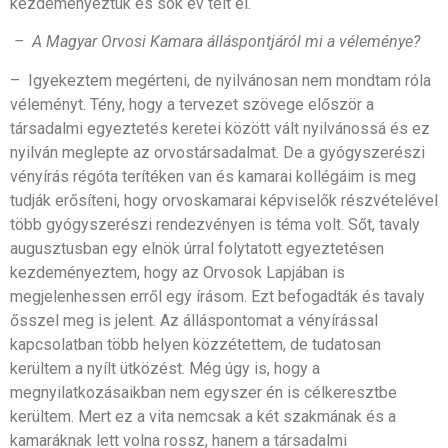
kezdeményeztük és sok év telt el.
– A Magyar Orvosi Kamara álláspontjáról mi a véleménye?
– Igyekeztem megérteni, de nyilvánosan nem mondtam róla
véleményt. Tény, hogy a tervezet szövege először a
társadalmi egyeztetés keretei között vált nyilvánossá és ez
nyilván meglepte az orvostársadalmat. De a gyógyszerészi
vényírás régóta terítéken van és kamarai kollégáim is meg
tudják erősíteni, hogy orvoskamarai képviselők részvételével
több gyógyszerészi rendezvényen is téma volt. Sőt, tavaly
augusztusban egy elnök úrral folytatott egyeztetésen
kezdeményeztem, hogy az Orvosok Lapjában is
megjelenhessen erről egy írásom. Ezt befogadták és tavaly
ősszel meg is jelent. Az álláspontomat a vényírással
kapcsolatban több helyen közzétettem, de tudatosan
kerültem a nyílt ütközést. Még úgy is, hogy a
megnyilatkozásaikban nem egyszer én is célkeresztbe
kerültem. Mert ez a vita nemcsak a két szakmának és a
kamaráknak lett volna rossz, hanem a társadalmi