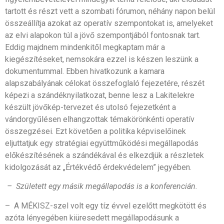
tartott és részt vett a szombati fórumon, néhány napon belül
összeállítja azokat az operatív szempontokat is, amelyeket
az elvi alapokon túl a jövő szempontjából fontosnak tart.
Eddig majdnem mindenkitől megkaptam már a
kiegészítéseket, nemsokára ezzel is készen leszünk a
dokumentummal. Ebben hivatkozunk a kamara
alapszabályának célokat összefoglaló fejezetére, részét
képezi a szándéknyilatkozat, benne lesz a Lakitelekre
készült jövőkép-tervezet és utolsó fejezetként a
vándorgyűlésen elhangzottak témakörönkénti operatív
összegzései. Ezt követően a politika képviselőinek
eljuttatjuk egy stratégiai együttműködési megállapodás
előkészítésének a szándékával és elkezdjük a részletek
kidolgozását az „Értékvédő érdekvédelem” jegyében.
–
Született egy másik megállapodás is a konferencián.
– A MÉKISZ-szel volt egy tíz évvel ezelőtt megkötött és
azóta lényegében kiüresedett megállapodásunk a