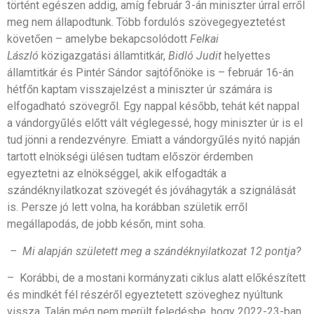
történt egészen addig, amíg február 3-án miniszter úrral erről
meg nem állapodtunk. Több fordulós szövegegyeztetést
követően – amelybe bekapcsolódott
Felkai
László
közigazgatási államtitkár,
Bidló Judit
helyettes
államtitkár és Pintér Sándor sajtófőnöke is – február 16-án
hétfőn kaptam visszajelzést a miniszter úr számára is
elfogadható szövegről. Egy nappal később, tehát két nappal
a vándorgyűlés előtt vált véglegessé, hogy miniszter úr is el
tud jönni a rendezvényre. Emiatt a vándorgyűlés nyitó napján
tartott elnökségi ülésen tudtam először érdemben
egyeztetni az elnökséggel, akik elfogadták a
szándéknyilatkozat szövegét és jóváhagyták a szignálását
is. Persze jó lett volna, ha korábban születik erről
megállapodás, de jobb későn, mint soha.
– Mi alapján született meg a szándéknyilatkozat 12 pontja?
– Korábbi, de a mostani kormányzati ciklus alatt előkészített
és mindkét fél részéről egyeztetett szöveghez nyúltunk
vissza. Talán még nem merült feledésbe, hogy 2022-23-ban