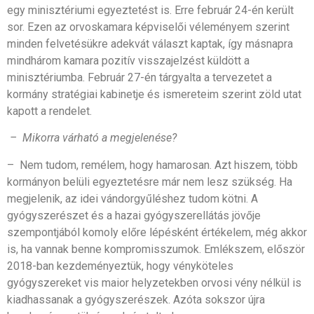
egy minisztériumi egyeztetést is. Erre február 24-én került
sor. Ezen az orvoskamara képviselői véleményem szerint
minden felvetésükre adekvát választ kaptak, így másnapra
mindhárom kamara pozitív visszajelzést küldött a
minisztériumba. Február 27-én tárgyalta a tervezetet a
kormány stratégiai kabinetje és ismereteim szerint zöld utat
kapott a rendelet.
– Mikorra várható a megjelenése?
– Nem tudom, remélem, hogy hamarosan. Azt hiszem, több
kormányon belüli egyeztetésre már nem lesz szükség. Ha
megjelenik, az idei vándorgyűléshez tudom kötni. A
gyógyszerészet és a hazai gyógyszerellátás jövője
szempontjából komoly előre lépésként értékelem, még akkor
is, ha vannak benne kompromisszumok. Emlékszem, először
2018-ban kezdeményeztük, hogy vényköteles
gyógyszereket vis maior helyzetekben orvosi vény nélkül is
kiadhassanak a gyógyszerészek. Azóta sokszor újra