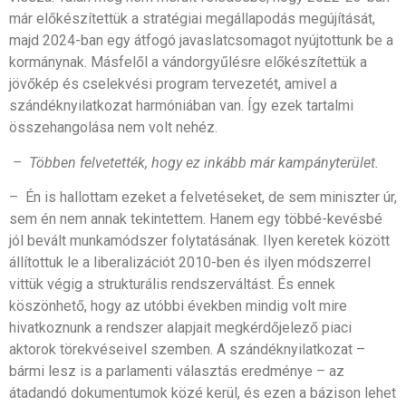
már előkészítettük a stratégiai megállapodás megújítását,
majd 2024-ban egy átfogó javaslatcsomagot nyújtottunk be a
kormánynak. Másfelől a vándorgyűlésre előkészítettük a
jövőkép és cselekvési program tervezetét, amivel a
szándéknyilatkozat harmóniában van. Így ezek tartalmi
összehangolása nem volt nehéz.
–
Többen felvetették, hogy ez inkább már kampányterület.
– Én is hallottam ezeket a felvetéseket, de sem miniszter úr,
sem én nem annak tekintettem. Hanem egy többé-kevésbé
jól bevált munkamódszer folytatásának. Ilyen keretek között
állítottuk le a liberalizációt 2010-ben és ilyen módszerrel
vittük végig a strukturális rendszerváltást. És ennek
köszönhető, hogy az utóbbi években mindig volt mire
hivatkoznunk a rendszer alapjait megkérdőjelező piaci
aktorok törekvéseivel szemben. A szándéknyilatkozat –
bármi lesz is a parlamenti választás eredménye – az
átadandó dokumentumok közé kerül, és ezen a bázison lehet