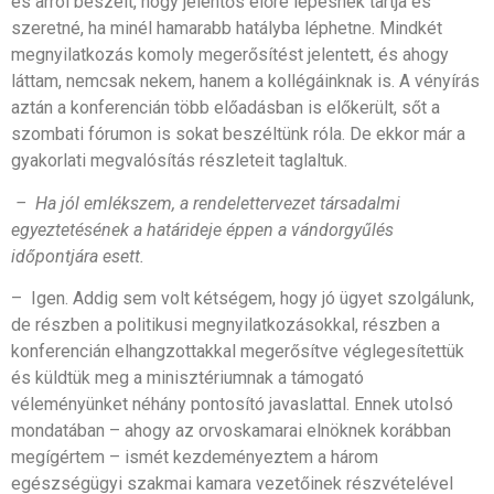
és arról beszélt, hogy jelentős előre lépésnek tartja és
szeretné, ha minél hamarabb hatályba léphetne. Mindkét
megnyilatkozás komoly megerősítést jelentett, és ahogy
láttam, nemcsak nekem, hanem a kollégáinknak is. A vényírás
aztán a konferencián több előadásban is előkerült, sőt a
szombati fórumon is sokat beszéltünk róla. De ekkor már a
gyakorlati megvalósítás részleteit taglaltuk.
– Ha jól emlékszem, a rendelettervezet társadalmi
egyeztetésének a határideje éppen a vándorgyűlés
időpontjára esett.
– Igen. Addig sem volt kétségem, hogy jó ügyet szolgálunk,
de részben a politikusi megnyilatkozásokkal, részben a
konferencián elhangzottakkal megerősítve véglegesítettük
és küldtük meg a minisztériumnak a támogató
véleményünket néhány pontosító javaslattal. Ennek utolsó
mondatában – ahogy az orvoskamarai elnöknek korábban
megígértem – ismét kezdeményeztem a három
egészségügyi szakmai kamara vezetőinek részvételével