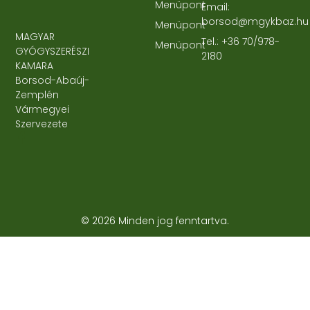
Menüpont
Email:
borsod@mgykbaz.hu
Menüpont
MAGYAR
Tel.: +36 70/978-
Menüpont
GYÓGYSZERÉSZI
2180
KAMARA
Borsod-Abaúj-
Zemplén
Vármegyei
Szervezete
© 2026 Minden jog fenntartva.