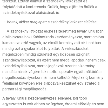
tesszük. Ezután aláírtuk a szándéknyilatkozatot és
folytatódott a konferencia. Örülök, hogy eljött és örülök a
szándéknyilatkozat aláírásának is.
– Voltak, akiket meglepett a szándéknyilatkozat aláírása.
– A szándéknyilatkozat előkészítését még tavaly júniusban
a Miniszterelnöki Kabinetiroda kezdeményezte, mert amióta
kamarai vezető vagyok, az elmúlt kormányzati ciklusokban
mindig ezt a gyakorlatot folytattuk. A választásokat
megelőzően mindig született egy közösen szignált
szándéknyilatkozat, és azért nem megállapodás, hanem csak
szándéknyilatkozat, mert a jogászok szerint a kormány
mandátumának végére tekintettel operatív együttműködési
megállapodás ilyenkor már nem köthető. Majd az új kormány
felállását követően erre alapozva készülhet egy stratégiai
partnerségi megállapodás.
A tavaly júniusi kezdeményezés ellenére, bár több
egyeztetés is volt ebben az ügyben, érdemi előrelépés nem