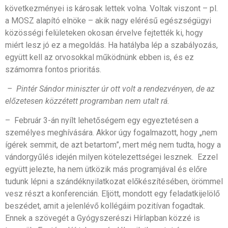
következményei is károsak lettek volna. Voltak viszont – pl.
a MOSZ alapító elnöke – akik nagy elérésű egészségügyi
közösségi felületeken okosan érvelve fejtették ki, hogy
miért lesz jó ez a megoldás. Ha hatályba lép a szabályozás,
együtt kell az orvosokkal működnünk ebben is, és ez
számomra fontos prioritás.
– Pintér Sándor miniszter úr ott volt a rendezvényen, de az
előzetesen közzétett programban nem utalt rá.
– Február 3-án nyílt lehetőségem egy egyeztetésen a
személyes meghívására. Akkor úgy fogalmazott, hogy „nem
ígérek semmit, de azt betartom”, mert még nem tudta, hogy a
vándorgyűlés idején milyen kötelezettségei lesznek. Ezzel
együtt jelezte, ha nem ütközik más programjával és előre
tudunk lépni a szándéknyilatkozat előkészítésében, örömmel
vesz részt a konferencián. Eljött, mondott egy feladatkijelölő
beszédet, amit a jelenlévő kollégáim pozitívan fogadtak.
Ennek a szövegét a Gyógyszerészi Hírlapban közzé is