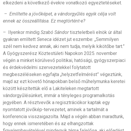
elkezdeni a következő évekre vonatkozó egyeztetéseket.
–
Említette a jövőképet, a vándorgyűlés egyik célja volt
ennek az összeállítása. Ez megtörtént-e?
– Ilyenkor mindig
Szabó Sándor
tiszteletbeli elnök úr által
gyakran említett
Seneca
idézet jut eszembe: „Semmilyen
szél nem kedvez annak, aki nem tudja, melyik kikötőbe tart.”
A Gyógyszerész Köztestületi Napokon 2025. november
végén a minket körülvevő politikai, hatósági, gyógyszerpiaci
és érdekvédelmi szervezetekkel folytatott
megbeszéléseken egyfajta „helyzetfelmérést” végeztünk,
majd az ezt követő hónapokban belső műhelymunka keretei
között készítettük elő a Lakiteleken megtartott
vándorgyűlésünket, immár a tényleges programalkotás
jegyében. A résztvevők a regisztrációkor kaptak egy
nyomtatott jövőkép-tervezetet, aminek a tartalmát a
konferencia visszaigazolta. Majd a végén abban maradtunk,
hogy ennek ismeretében és az elhangzottak
figyelembevételével mindegyik téma felelőse, aki előadást