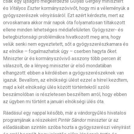
csak egy újságíró megkérdezte
Gulyás Gergely
minisztert
és
Vitályos Eszter
kormányszóvivőt, hogy mi a véleményük a
gyógyszerészek vényírásáról. Ezt azért kérdezte, mert az
orvoskamara akkor már napok óta folyamatosan tiltakozott
ellene minden lehetséges médiafelületen. Gyógyszer- és
betegbiztonsági problémákra hivatkozott meg arra, hogy
velük senki nem egyeztetett, sőt a gyógyszerészkamara és
az elnöke – fogalmazhatok úgy – cserben hagyta őket.
Miniszter úr és kormányszóvivő asszony több percen át
válaszolt, de a lényeg miniszter úr első mondatában
elhangzott: ebben a kérdésben a gyógyszerészeknek van
igazuk. Bevallom, az elnökségi ülést ezzel a hírrel kezdtem,
majd a két elnökségi ülés között történtekről szóló
beszámolóban is részletesen beszéltem arról, hogy ebben
az ügyben mi történt a januári elnökségi ülés óta.
Ráadásul egy nappal később, már a vándorgyűlés hivatalos
programjának a részeként
Pintér Sándor
miniszter úr az
előadásában szintén szóba hozta a gyógyszerészi vényírást