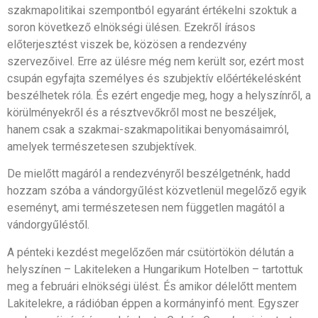
szakmapolitikai szempontból egyaránt értékelni szoktuk a
soron következő elnökségi ülésen. Ezekről írásos
előterjesztést viszek be, közösen a rendezvény
szervezőivel. Erre az ülésre még nem került sor, ezért most
csupán egyfajta személyes és szubjektív előértékelésként
beszélhetek róla. És ezért engedje meg, hogy a helyszínről, a
körülményekről és a résztvevőkről most ne beszéljek,
hanem csak a szakmai-szakmapolitikai benyomásaimról,
amelyek természetesen szubjektívek.
De mielőtt magáról a rendezvényről beszélgetnénk, hadd
hozzam szóba a vándorgyűlést közvetlenül megelőző egyik
eseményt, ami természetesen nem független magától a
vándorgyűléstől.
A pénteki kezdést megelőzően már csütörtökön délután a
helyszínen – Lakiteleken a Hungarikum Hotelben – tartottuk
meg a februári elnökségi ülést. És amikor délelőtt mentem
Lakitelekre, a rádióban éppen a kormányinfó ment. Egyszer