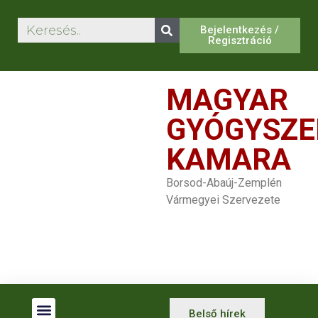
Bejelentkezés /
Regisztráció
MAGYAR
GYÓGYSZE
KAMARA
Borsod-Abaúj-Zemplén
Vármegyei Szervezete
Belső hírek
Betegjogi Képviselők
Gyógyszertár Kereső