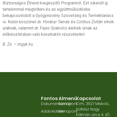
Biztonságos Étrend-kiegészítő Programról. Ezt sikerült új
tartalommal megtölteni és az együttműködésbe
bekapcsolódott a Gyógynövény Szövetség és Terméktanács
is. Külön köszönet
dr. Horányi
Tamás
és
Czirbus Zoltán
elnök
uraknak, valamint
dr. Fejes Szabolcs
alelnök úrnak az
előkészítésben való konstruktív részvételért.
B. Zs. – mgyk.hu
Fontos
Almenü
Kapcsolat
Dokumentumtár
Menüpont
Cím: 3527 Miskolc,
Soltész Nagy
Adatvédelem
Menüpont
Kálmán utca 4. II/1.