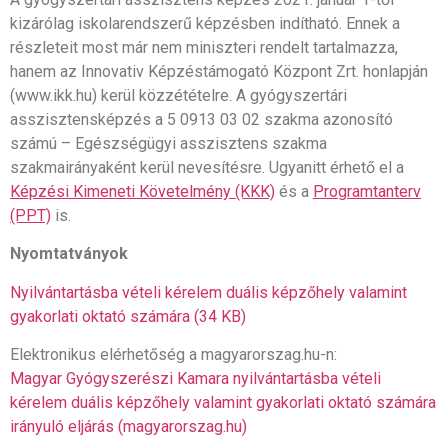
kizárólag iskolarendszerű képzésben indítható. Ennek a
részleteit most már nem miniszteri rendelt tartalmazza,
hanem az Innovativ Képzéstámogató Központ Zrt. honlapján
(www.ikk.hu) kerül közzétételre. A gyógyszertári
asszisztensképzés a 5 0913 03 02 szakma azonosító
számú – Egészségügyi asszisztens szakma
szakmairányaként kerül nevesítésre. Ugyanitt érhető el a
Képzési Kimeneti Követelmény (KKK)
és a
Programtanterv
(PPT)
is.
Nyomtatványok
Nyilvántartásba vételi kérelem duális képzőhely valamint
gyakorlati oktató számára (34 KB)
Elektronikus elérhetőség a magyarorszag.hu-n:
Magyar Gyógyszerészi Kamara nyilvántartásba vételi
kérelem duális képzőhely valamint gyakorlati oktató számára
irányuló eljárás (magyarorszag.hu)