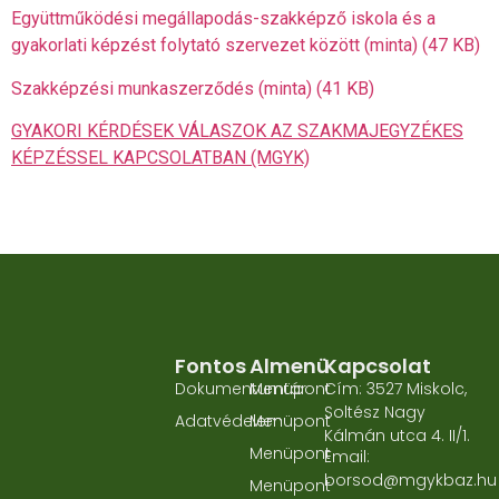
Együttműködési megállapodás-szakképző iskola és a
gyakorlati képzést folytató szervezet között (minta) (47 KB)
Szakképzési munkaszerződés (minta) (41 KB)
GYAKORI KÉRDÉSEK VÁLASZOK AZ SZAKMAJEGYZÉKES
KÉPZÉSSEL KAPCSOLATBAN (MGYK)
Fontos
Almenü
Kapcsolat
Dokumentumtár
Menüpont
Cím: 3527 Miskolc,
Soltész Nagy
Adatvédelem
Menüpont
Kálmán utca 4. II/1.
Menüpont
Email:
borsod@mgykbaz.hu
Menüpont