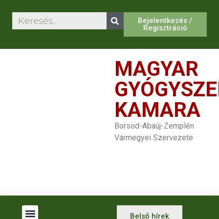
Bejelentkezés /
Regisztráció
MAGYAR
GYÓGYSZE
KAMARA
Borsod-Abaúj-Zemplén
Vármegyei Szervezete
Belső hírek
Betegjogi Képviselők
Gyógyszertár Kereső