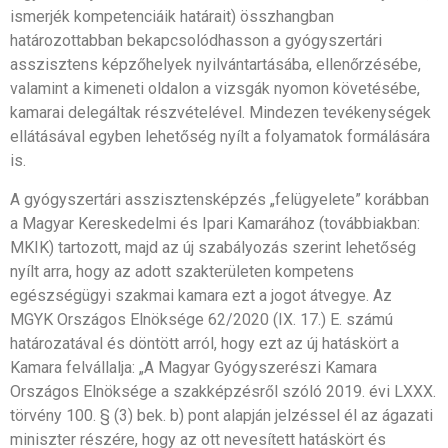
ismerjék kompetenciáik határait) összhangban
határozottabban bekapcsolódhasson a gyógyszertári
asszisztens képzőhelyek nyilvántartásába, ellenőrzésébe,
valamint a kimeneti oldalon a vizsgák nyomon követésébe,
kamarai delegáltak részvételével. Mindezen tevékenységek
ellátásával egyben lehetőség nyílt a folyamatok formálására
is.
A gyógyszertári asszisztensképzés „felügyelete” korábban
a Magyar Kereskedelmi és Ipari Kamarához (továbbiakban:
MKIK) tartozott, majd az új szabályozás szerint lehetőség
nyílt arra, hogy az adott szakterületen kompetens
egészségügyi szakmai kamara ezt a jogot átvegye. Az
MGYK Országos Elnöksége 62/2020 (IX. 17.) E. számú
határozatával és döntött arról, hogy ezt az új hatáskört a
Kamara felvállalja: „A Magyar Gyógyszerészi Kamara
Országos Elnöksége a szakképzésről szóló 2019. évi LXXX.
törvény 100. § (3) bek. b) pont alapján jelzéssel él az ágazati
miniszter részére, hogy az ott nevesített hatáskört és