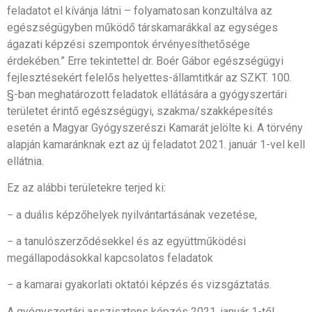
feladatot el kívánja látni – folyamatosan konzultálva az
egészségügyben működő társkamarákkal az egységes
ágazati képzési szempontok érvényesíthetősége
érdekében.” Erre tekintettel dr. Boér Gábor egészségügyi
fejlesztésekért felelős helyettes-államtitkár az SZKT. 100.
§-ban meghatározott feladatok ellátására a gyógyszertári
területet érintő egészségügyi, szakma/szakképesítés
esetén a Magyar Gyógyszerészi Kamarát jelölte ki. A törvény
alapján kamaránknak ezt az új feladatot 2021. január 1-vel kell
ellátnia.
Ez az alábbi területekre terjed ki:
− a duális képzőhelyek nyilvántartásának vezetése,
− a tanulószerződésekkel és az együttműködési
megállapodásokkal kapcsolatos feladatok
− a kamarai gyakorlati oktatói képzés és vizsgáztatás.
A gyógyszertári asszisztens képzés 2021. január 1-től